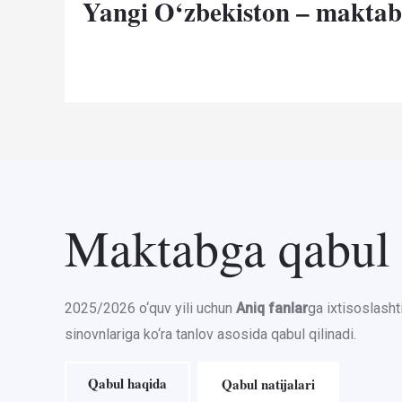
Yangi O‘zbekiston – maktab
Maktabga qabul
2025/2026 o‘quv yili uchun
Aniq fanlar
ga ixtisoslasht
sinovnlariga ko‘ra tanlov asosida qabul qilinadi.
Qabul haqida
Qabul natijalari