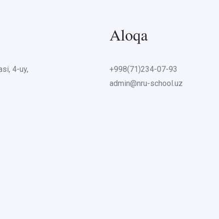
Aloqa
si, 4-uy,
+998(71)234-07-93
admin@nru-school.uz