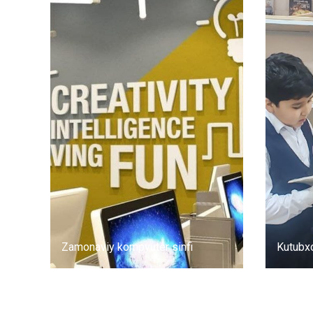
Zamonaviy kompyuter sinfi
Kutubx