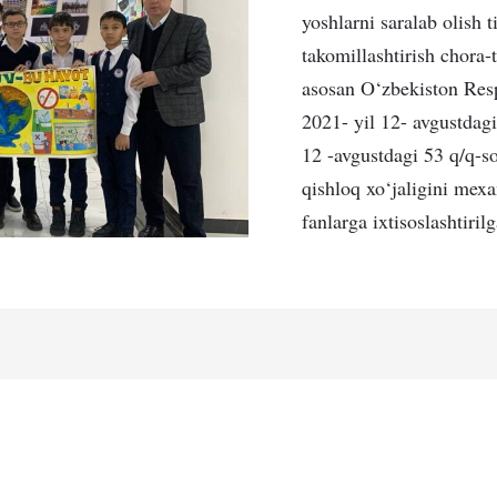
yoshlarni saralab olish t
takomillashtirish chora-
asosan O‘zbekiston Resp
2021- yil 12- avgustdagi
12 -avgustdagi 53 q/q-s
qishloq xo‘jaligini mexa
fanlarga ixtisoslashtiril