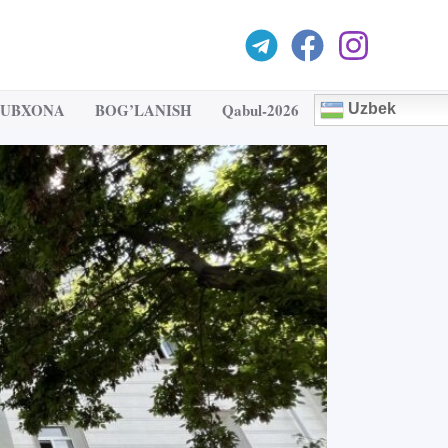
TUBXONA
BOG’LANISH
Qabul-2026
Uzbek