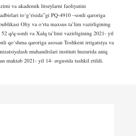
izimi va akademik litseylarni faoliyatini
tadbirlari to‘g‘risida”gi PQ-4910 –sonli qaroriga
ublikasi Oliy va o‘rta maxsus ta’lim vazirligining
 52 q/q-sonli va Xalq ta’limi vazirligining 2021- yil
onli qo‘shma qaroriga asosan Toshkent irrigatsiya va
nizatsiyalash muhandislari instituti huzurida aniq
gan maktab 2021- yil 14- avgustda tashkil etildi.