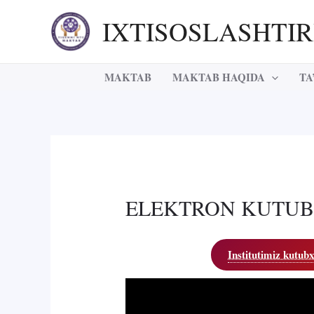
Skip
IXTISOSLASHTI
to
content
MAKTAB
MAKTAB HAQIDA
TA
ELEKTRON KUTU
Institutimiz kutub