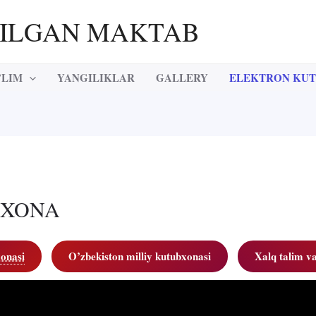
RILGAN MAKTAB
’LIM
YANGILIKLAR
GALLERY
ELEKTRON KU
BXONA
xonasi
O’zbekiston milliy kutubxonasi
Xalq talim va