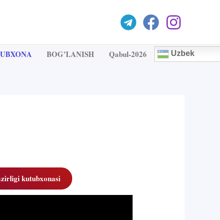
TUBXONA
BOG’LANISH
Qabul-2026
Uzbek
zirligi kutubxonasi