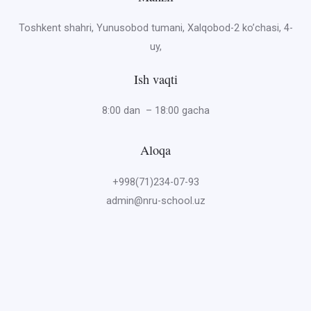
Toshkent shahri, Yunusobod tumani, Xalqobod-2 ko’chasi, 4-
uy,
Ish vaqti
8:00 dan – 18:00 gacha
Aloqa
+998(71)234-07-93
admin@nru-school.uz