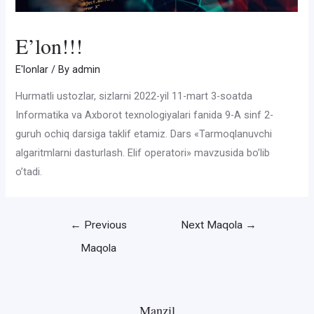
E’lon!!!
E'lonlar
/ By
admin
Hurmatli ustozlar, sizlarni 2022-yil 11-mart 3-soatda
Informatika va Axborot texnologiyalari fanida 9-A sinf 2-
guruh ochiq darsiga taklif etamiz. Dars «Tarmoqlanuvchi
algaritmlarni dasturlash. Elif operatori» mavzusida bo’lib
o’tadi.
Post
←
Previous
Next Maqola
→
menyusi
Maqola
Manzil