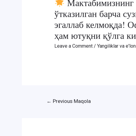
Мактабимизнинг 
ўтказилган барча су
эгаллаб келмоқда! О
ҳам ютуқни қўлга к
Leave a Comment
/
Yangiliklar va e'lon
Post
←
Previous Maqola
menyusi