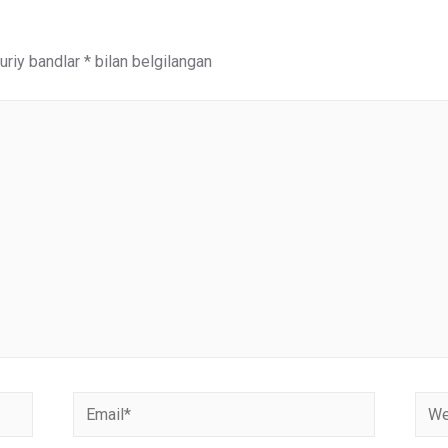
riy bandlar
*
bilan belgilangan
Email*
Webs