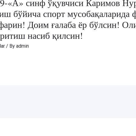
9-«А» синф ўқувчиси Каримов Нур
зиш бўйича спорт мусобақаларида
фарин! Доим ғалаба ёр бўлсин! О
иритиш насиб қилсин!
lar
/ By
admin