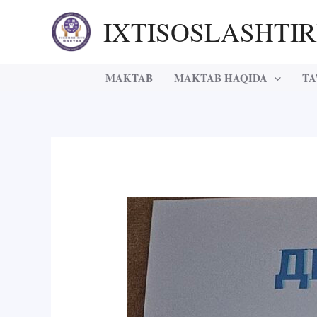
Skip
IXTISOSLASHTI
to
content
MAKTAB
MAKTAB HAQIDA
TA