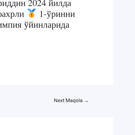
иддин 2024 йилда
 фахрли
1-ўринни
лимпия ўйинларида
Next Maqola
→