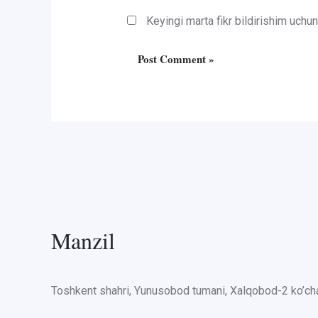
Keyingi marta fikr bildirishim uch
Manzil
Toshkent shahri, Yunusobod tumani, Xalqobod-2 ko’cha