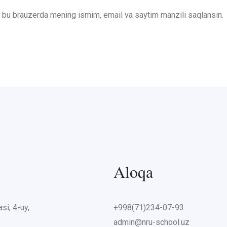
un bu brauzerda mening ismim, email va saytim manzili saqlansin.
Aloqa
si, 4-uy,
+998(71)234-07-93
admin@nru-school.uz