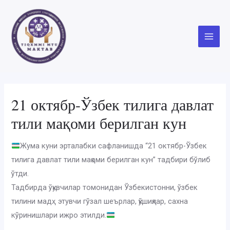
Skip
to
content
Main
Menu
21 октябр-Ўзбек тилига давлат
тили мақоми берилган кун
Жума куни эрталабки сафланишда “21 октябр-Ўзбек
тилига давлат тили мақоми берилган кун” тадбири бўлиб
ўтди.
Тадбирда ўқувчилар томонидан Ўзбекистонни, ўзбек
тилини мадҳ этувчи гўзал шеърлар, қўшиқлар, сахна
кўринишлари ижро этилди.