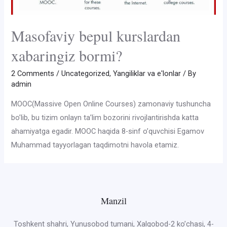
Masofaviy bepul kurslardan
xabaringiz bormi?
2 Comments
/
Uncategorized
,
Yangiliklar va e'lonlar
/ By
admin
MOOC(Massive Open Online Courses) zamonaviy tushuncha
bo’lib, bu tizim onlayn ta’lim bozorini rivojlantirishda katta
ahamiyatga egadir. MOOC haqida 8-sinf o’quvchisi Egamov
Muhammad tayyorlagan taqdimotni havola etamiz.
Manzil
Toshkent shahri, Yunusobod tumani, Xalqobod-2 ko’chasi, 4-