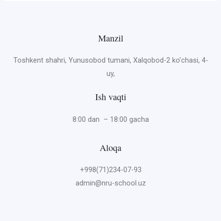
Manzil
Toshkent shahri, Yunusobod tumani, Xalqobod-2 ko’chasi, 4-
uy,
Ish vaqti
8:00 dan – 18:00 gacha
Aloqa
+998(71)234-07-93
admin@nru-school.uz