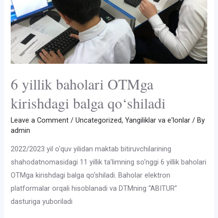
6 yillik baholari OTMga
kirishdagi balga qo‘shiladi
Leave a Comment
/
Uncategorized
,
Yangiliklar va e'lonlar
/ By
admin
2022/2023 yil o‘quv yilidan maktab bitiruvchilarining
shahodatnomasidagi 11 yillik ta’limning so‘nggi 6 yillik baholari
OTMga kirishdagi balga qo‘shiladi. Baholar elektron
platformalar orqali hisoblanadi va DTMning “ABITUR”
dasturiga yuboriladi