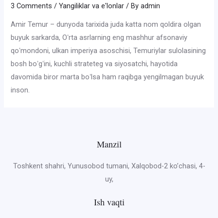
3 Comments
/
Yangiliklar va e'lonlar
/ By
admin
Amir Temur – dunyoda tarixida juda katta nom qoldira olgan
buyuk sarkarda, Oʻrta asrlarning eng mashhur afsonaviy
qoʻmondoni, ulkan imperiya asoschisi, Temuriylar sulolasining
bosh boʻgʻini, kuchli strateteg va siyosatchi, hayotida
davomida biror marta boʻlsa ham raqibga yengilmagan buyuk
inson.
Manzil
Toshkent shahri, Yunusobod tumani, Xalqobod-2 ko’chasi, 4-
uy,
Ish vaqti