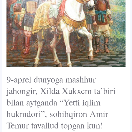
9-aprel dunyoga mashhur
jahongir, Xilda Xukxem taʼbiri
bilan aytganda “Yetti iqlim
hukmdori”, sohibqiron Amir
Temur tavallud topgan kun!