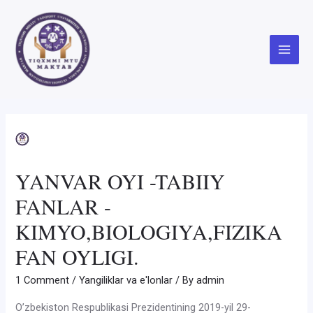
Skip
to
content
Main
Menu
YANVAR OYI -TABIIY
FANLAR -
KIMYO,BIOLOGIYA,FIZIKA
FAN OYLIGI.
1 Comment
/
Yangiliklar va e'lonlar
/ By
admin
O’zbekiston Respublikasi Prezidentining 2019-yil 29-