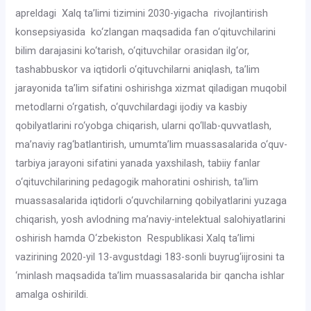
apreldagi Xalq ta’limi tizimini 2030-yigacha rivojlantirish
konsepsiyasida ko‘zlangan maqsadida fan o‘qituvchilarini
bilim darajasini ko‘tarish, o‘qituvchilar orasidan ilg‘or,
tashabbuskor va iqtidorli o‘qituvchilarni aniqlash, ta’lim
jarayonida ta’lim sifatini oshirishga xizmat qiladigan muqobil
metodlarni o‘rgatish, o‘quvchilardagi ijodiy va kasbiy
qobilyatlarini ro‘yobga chiqarish, ularni qo‘llab-quvvatlash,
ma’naviy rag‘batlantirish, umumta’lim muassasalarida o‘quv-
tarbiya jarayoni sifatini yanada yaxshilash, tabiiy fanlar
o‘qituvchilarining pedagogik mahoratini oshirish, ta’lim
muassasalarida iqtidorli o‘quvchilarning qobilyatlarini yuzaga
chiqarish, yosh avlodning ma’naviy-intelektual salohiyatlarini
oshirish hamda O‘zbekiston Respublikasi Xalq ta’limi
vazirining 2020-yil 13-avgustdagi 183-sonli buyrug‘iijrosini ta
‘minlash maqsadida ta’lim muassasalarida bir qancha ishlar
amalga oshirildi.