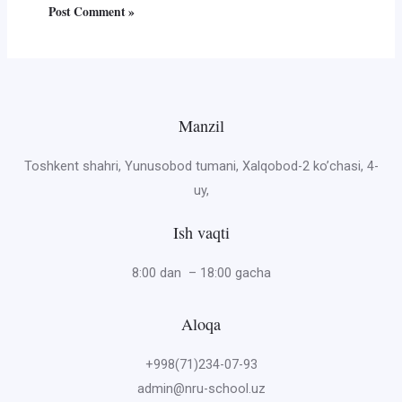
Manzil
Toshkent shahri, Yunusobod tumani, Xalqobod-2 ko’chasi, 4-
uy,
Ish vaqti
8:00 dan – 18:00 gacha
Aloqa
+998(71)234-07-93
admin@nru-school.uz