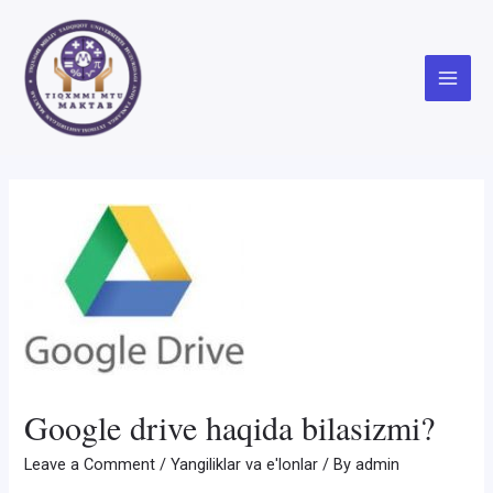
Skip
to
content
Main
Menu
Google drive haqida bilasizmi?
Leave a Comment
/
Yangiliklar va e'lonlar
/ By
admin