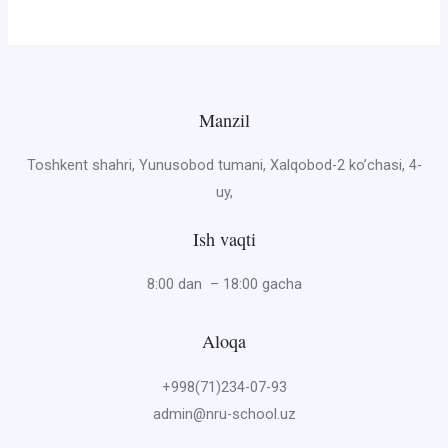
Manzil
Toshkent shahri, Yunusobod tumani, Xalqobod-2 ko’chasi, 4-
uy,
Ish vaqti
8:00 dan – 18:00 gacha
Aloqa
+998(71)234-07-93
admin@nru-school.uz