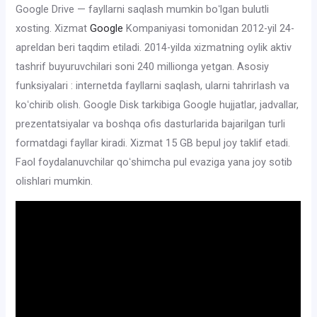
Google Drive — fayllarni saqlash mumkin boʻlgan bulutli
xosting. Xizmat
Google
Kompaniyasi tomonidan 2012-yil 24-
apreldan beri taqdim etiladi. 2014-yilda xizmatning oylik aktiv
tashrif buyuruvchilari soni 240 millionga yetgan. Asosiy
funksiyalari : internetda fayllarni saqlash, ularni tahrirlash va
koʻchirib olish. Google Disk tarkibiga Google hujjatlar, jadvallar,
prezentatsiyalar va boshqa ofis dasturlarida bajarilgan turli
formatdagi fayllar kiradi. Xizmat 15 GB bepul joy taklif etadi.
Faol foydalanuvchilar qoʻshimcha pul evaziga yana joy sotib
olishlari mumkin.