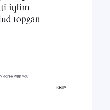
ti iqlim
lud topgan
ly agree with you
Reply