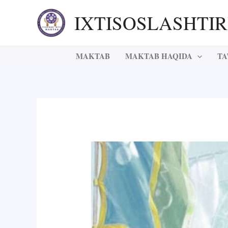
Skip
IXTISOSLASHTI
to
content
MAKTAB
MAKTAB HAQIDA
TA