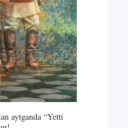
an aytganda “Yetti
un!