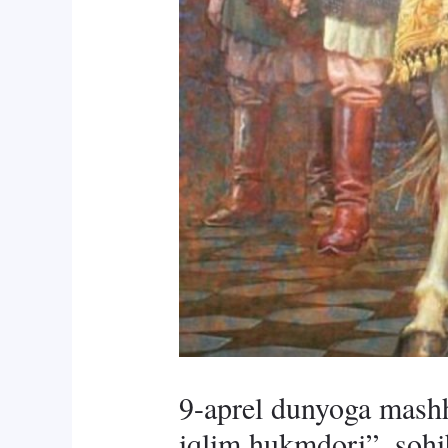
9-aprel dunyoga mashh
iqlim hukmdori”, sohi