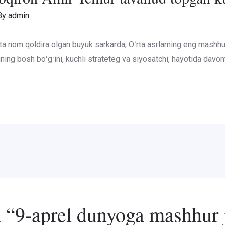
By
admin
ta nom qoldira olgan buyuk sarkarda, Oʻrta asrlarning eng mashh
ning bosh boʻgʻini, kuchli strateteg va siyosatchi, hayotida davo
n “9-aprel dunyoga mashhur 