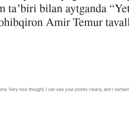
taʼbiri bilan aytganda “Yet
ohibqiron Amir Temur taval
ma. Very nice thought, I can see your points clearly, and I certain