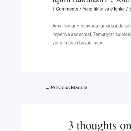
3 Comments
/
Yangiliklar va e'lonlar
/ 
Amir Temur – dunyoda tarixida juda kat
imperiya asoschisi, Temuriylar sulolasi
yengilmagan buyuk inson.
Post
←
Previous Maqola
menyusi
3 thoughts o