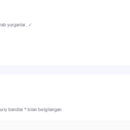
rab yurganlar…✓
riy bandlar
*
bilan belgilangan