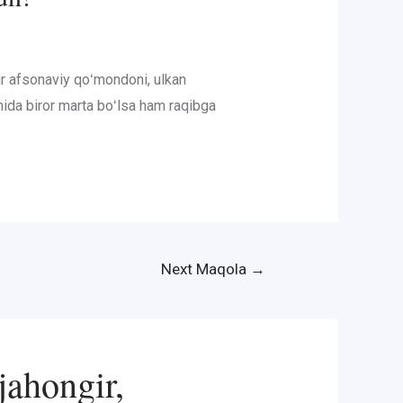
ur afsonaviy qoʻmondoni, ulkan
mida biror marta boʻlsa ham raqibga
Next Maqola
→
jahongir,