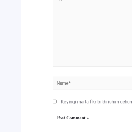
here..
Name*
Keyingi marta fikr bildirishim uch