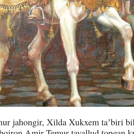
ur jahongir, Xilda Xukxem taʼbiri bil
bqiron Amir Temur tavallud topgan k