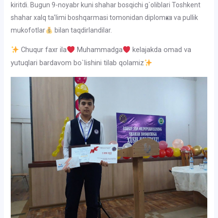
kiritdi. Bugun 9-noyabr kuni shahar bosqichi g`oliblari Toshkent
shahar xalq ta’limi boshqarmasi tomonidan diplom🪪 va pullik
mukofotlar
bilan taqdirlandilar.
Chuqur faxr ila
Muhammadga
kelajakda omad va
yutuqlari bardavom bo`lishini tilab qolamiz