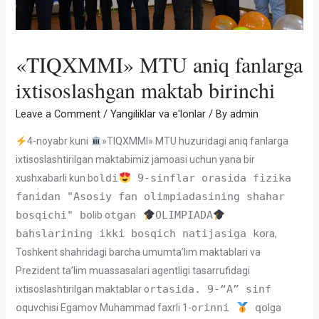
«TIQXMMI» MTU aniq fanlarga
ixtisoslashgan maktab birinchi
Leave a Comment
/
Yangiliklar va e'lonlar
/ By
admin
4-noyabr kuni
»TIQXMMI» MTU huzuridagi aniq fanlarga
ixtisoslashtirilgan maktabimiz jamoasi uchun yana bir
ldi
9-sinflar orasida fizika
xushxabarli kun bo
fanidan "Asosiy fan olimpiadasining shahar
bosqichi" bo
tgan
OLIMPIADA
lib o
bahslarining ikki bosqich natijasiga ko
ra,
Toshkent shahridagi barcha umumta’lim maktablari va
Prezident ta’lim muassasalari agentligi tasarrufidagi
rtasida. 9-“A” sinf
ixtisoslashtirilgan maktablar o
o
rinni
qo
quvchisi Egamov Muhammad faxrli 1-o
lga