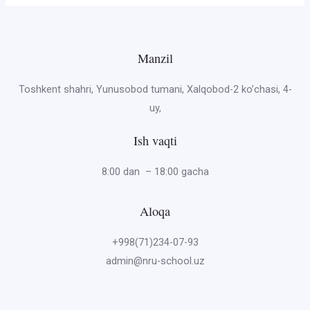
Manzil
Toshkent shahri, Yunusobod tumani, Xalqobod-2 ko’chasi, 4-
uy,
Ish vaqti
8:00 dan – 18:00 gacha
Aloqa
+998(71)234-07-93
admin@nru-school.uz