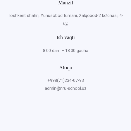
Manzil
Toshkent shahri, Yunusobod tumani, Xalqobod-2 ko’chasi, 4-
uy,
Ish vaqti
8:00 dan – 18:00 gacha
Aloqa
+998(71)234-07-93
admin@nru-school.uz