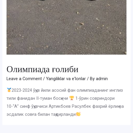
Олимпиада ғолиби
Leave a Comment
/
Yangiliklar va e'lonlar
/ By
admin
2023-2024 ўқув йили асосий фан олимпиаданинг инглиз
тили фанидан II-туман босқичи
1-ўрин совриндори
10-“А” синф ўқувчиси Артикбоев Расулбек фахрий ёрлиқ ва
эсдалик совға билан тақдирланди