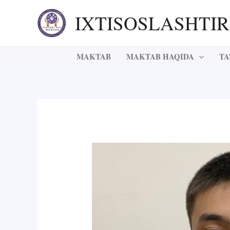
Skip
IXTISOSLASHTI
to
content
MAKTAB
MAKTAB HAQIDA
TA