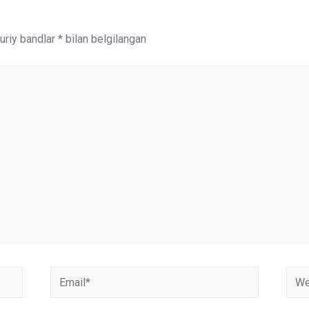
riy bandlar
*
bilan belgilangan
Email*
Webs