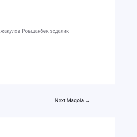
 Хўжақулов Ровшанбек эсдалик
Next Maqola
→