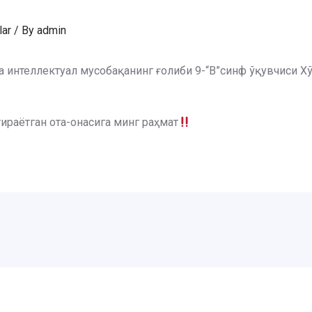
lar
/ By
admin
ича интеллектуал мусобақанинг ғолиби 9-“В”синф ўқувчиси
раётган ота-онасига минг раҳмат