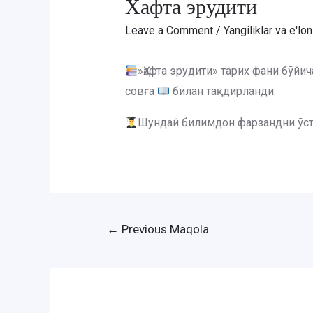
Хафта эрудити
Leave a Comment
/
Yangiliklar va e'lon
»Ҳафта эрудити» тарих фани бўй
совға
билан тақдирланди.
Шундай билимдон фарзандни ўсти
Post
←
Previous Maqola
menyusi