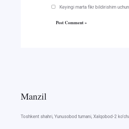
Keyingi marta fikr bildirishim uch
Manzil
Toshkent shahri, Yunusobod tumani, Xalqobod-2 ko’cha