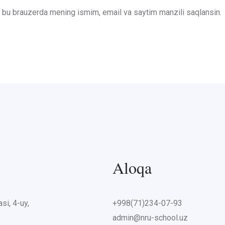
un bu brauzerda mening ismim, email va saytim manzili saqlansin.
Aloqa
si, 4-uy,
+998(71)234-07-93
admin@nru-school.uz