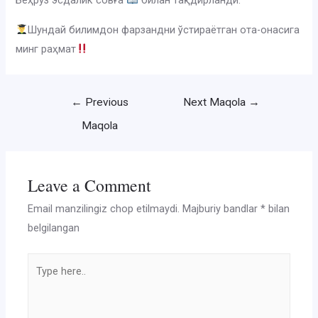
Беҳруз эсдалик совға
билан тақдирланди.
Шундай билимдон фарзандни ўстираётган ота-онасига
минг раҳмат
Post
←
Previous
Next Maqola
→
menyusi
Maqola
Leave a Comment
Email manzilingiz chop etilmaydi.
Majburiy bandlar
*
bilan
belgilangan
Type
here..