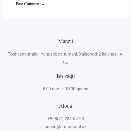
Manzil
Toshkent shahri, Yunusobod tumani, Xalqobod-2 ko’chasi, 4-
uy,
Ish vaqti
8:00 dan – 18:00 gacha
Aloqa
+998(71)234-07-93
admin@nru-school.uz