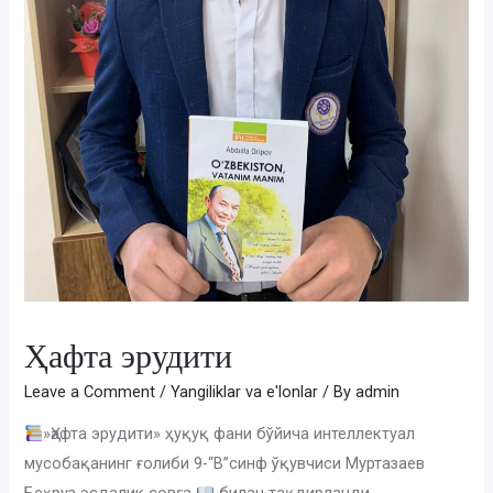
Ҳафта эрудити
Leave a Comment
/
Yangiliklar va e'lonlar
/ By
admin
»Ҳафта эрудити» ҳуқуқ фани бўйича интеллектуал
мусобақанинг ғолиби 9-“В”синф ўқувчиси Муртазаев