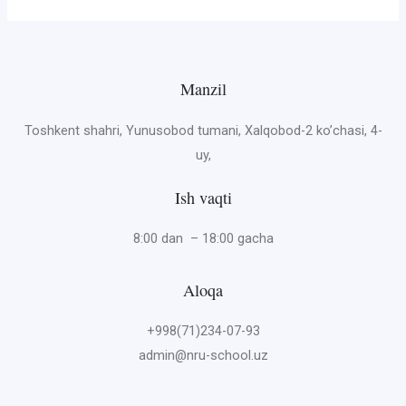
Manzil
Toshkent shahri, Yunusobod tumani, Xalqobod-2 ko’chasi, 4-
uy,
Ish vaqti
8:00 dan – 18:00 gacha
Aloqa
+998(71)234-07-93
admin@nru-school.uz