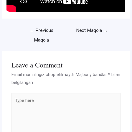
Post
←
Previous
Next Maqola
→
menyusi
Maqola
Leave a Comment
Email manzilingiz chop etilmaydi.
Majburiy bandlar
*
bilan
belgilangan
Type
here..