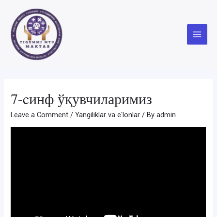
Skip
to
content
Main
Menu
7-cинф ўқувчиларимиз
Leave a Comment
/
Yangiliklar va e'lonlar
/ By
admin