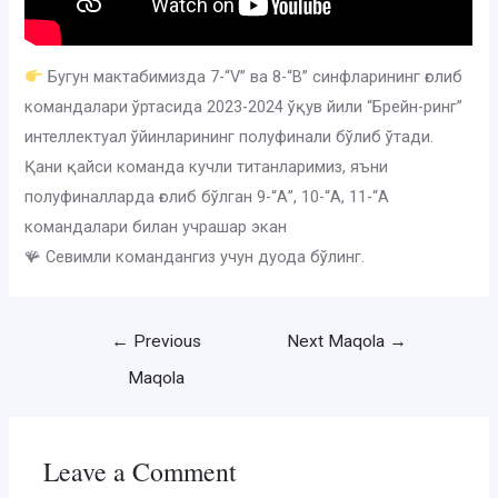
Бугун мактабимизда 7-“V” ва 8-“В” синфларининг ғолиб
командалари ўртасида 2023-2024 ўқув йили “Брейн-ринг”
интеллектуал ўйинларининг полуфинали бўлиб ўтади.
Қани қайси команда кучли титанларимиз, яъни
полуфиналларда ғолиб бўлган 9-“А”, 10-“А, 11-“А
командалари билан учрашар экан
🪸 Севимли командангиз учун дуода бўлинг.
Post
←
Previous
Next Maqola
→
menyusi
Maqola
Leave a Comment