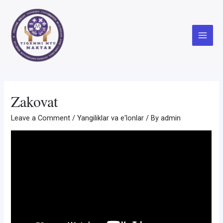
Skip
to
content
Main
Menu
Zakovat
Leave a Comment
/
Yangiliklar va e'lonlar
/ By
admin