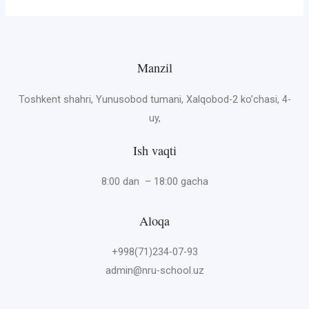
Manzil
Toshkent shahri, Yunusobod tumani, Xalqobod-2 ko’chasi, 4-
uy,
Ish vaqti
8:00 dan – 18:00 gacha
Aloqa
+998(71)234-07-93
admin@nru-school.uz