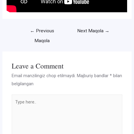
Post
←
Previous
Next Maqola
→
menyusi
Maqola
Leave a Comment
Email manzilingiz chop etilmaydi.
Majburiy bandlar
*
bilan
belgilangan
Type
here..