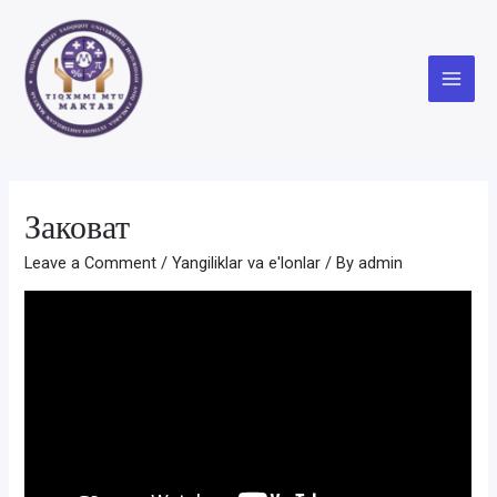
Skip
to
content
Main
Menu
Заковат
Leave a Comment
/
Yangiliklar va e'lonlar
/ By
admin