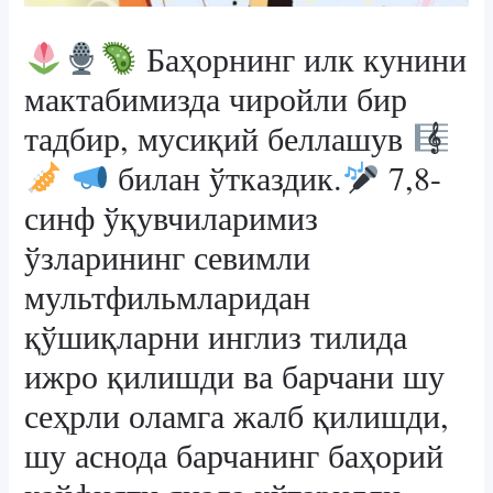
Баҳорнинг илк кунини
мактабимизда чиройли бир
тадбир, мусиқий беллашув
билан ўтказдик.
7,8-
синф ўқувчиларимиз
ўзларининг севимли
мультфильмларидан
қўшиқларни инглиз тилида
ижро қилишди ва барчани шу
сеҳрли оламга жалб қилишди,
шу аснода барчанинг баҳорий