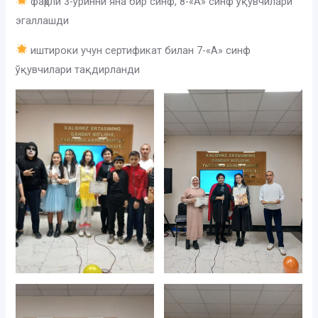
фаҳрли 3-ўринни яна бир синф, 8-«А» синф ўқувчилари
эгаллашди
иштироки учун сертификат билан 7-«А» синф
ўқувчилари тақдирланди