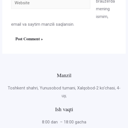
Website
brauzerda
mening
ismim,
email va saytim manzili saqlansin.
Manzil
Toshkent shahri, Yunusobod tumani, Xalqobod-2 ko’chasi, 4-
uy,
Ish vaqti
8:00 dan – 18:00 gacha