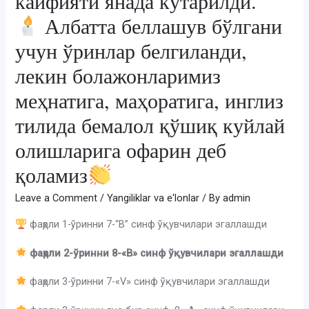
кайфияти янада кўтарилди.
Албатта беллашув бўлгани
учун ўринлар белгиланди,
лекин болажонларимиз
меҳнатига, маҳоратига, инглиз
тилида бемалол қўшиқ куйлай
олишларига офарин деб
қоламиз
Leave a Comment
/
Yangiliklar va e'lonlar
/ By
admin
фаҳрли 1-ўринни 7-“В” синф ўқувчилари эгаллашди
фаҳрли 2-ўринни 8-«В» синф ўқувчилари эгаллашди
фаҳрли 3-ўринни 7-«V» синф ўқувчилари эгаллашди