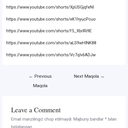
https://www.youtube.com/shorts/XpUSGjqfeNI
https://www.youtube.com/shorts/eK1hyucPcuo
https://www.youtube.com/shorts/f5_XbrlRi9E
https://www.youtube.com/shorts/aLS9wHINK88
https://www.youtube.com/shorts/Vc7qIv6ADJw
Post
←
Previous
Next Maqola
→
menyusi
Maqola
Leave a Comment
Email manzilingiz chop etilmaydi.
Majburiy bandlar
*
bilan
belgilangan