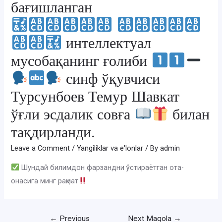
бағишланган
интеллектуал
мусобақанинг ғолиби
синф ўқувчиси
Турсунбоев Темур Шавкат
ўғли эсдалик совға
билан
тақдирланди.
Leave a Comment
/
Yangiliklar va e'lonlar
/ By
admin
Шундай билимдон фарзандни ўстираётган ота-
онасига минг раҳмат
Post
←
Previous
Next Maqola
→