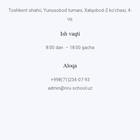
Toshkent shahri, Yunusobod tumani, Xalqobod-2 ko’chasi, 4-
uy,
Ish vaqti
8:00 dan – 18:00 gacha
Aloqa
+998(71)234-07-93
admin@nru-school.uz