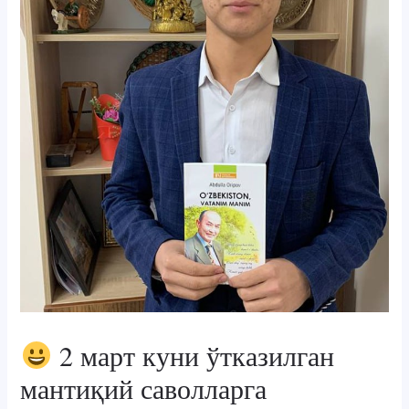
2 март куни ўтказилган
мантиқий саволларга