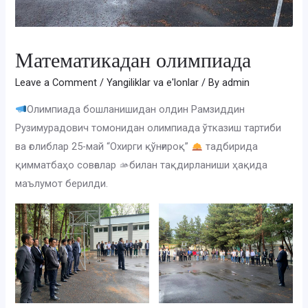
Математикадан олимпиада
Leave a Comment
/
Yangiliklar va e'lonlar
/ By
admin
Олимпиада бошланишидан олдин Рамзиддин
Рузимурадович томонидан олимпиада ўтказиш тартиби
ва ғолиблар 25-май “Охирги қўнғироқ”
тадбирида
қимматбаҳо совғалар 🫴билан тақдирланиши ҳақида
маълумот берилди.