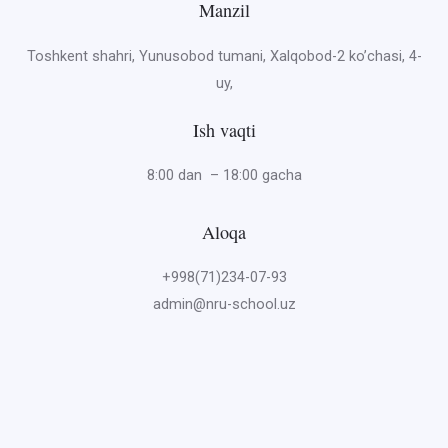
Manzil
Toshkent shahri, Yunusobod tumani, Xalqobod-2 ko’chasi, 4-
uy,
Ish vaqti
8:00 dan – 18:00 gacha
Aloqa
+998(71)234-07-93
admin@nru-school.uz