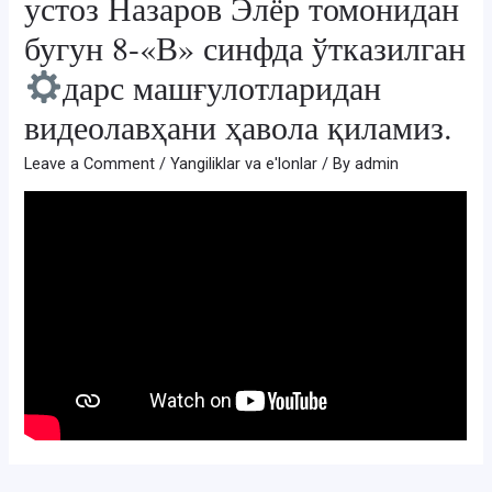
устоз Назаров Элёр томонидан
бугун 8-«В» синфда ўтказилган
дарс машғулотларидан
видеолавҳани ҳавола қиламиз.
Leave a Comment
/
Yangiliklar va e'lonlar
/ By
admin