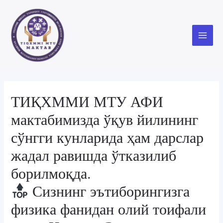
Skip
to
content
Main
Menu
ТИҚХММИ МТУ АФИ
мактабимизда ўқув йилининг
сўнгги кунларида ҳам дарслар
жадал равишда ўтказилиб
борилмоқда.
Сизнинг эътиборингизга
физика фанидан олий тоифали