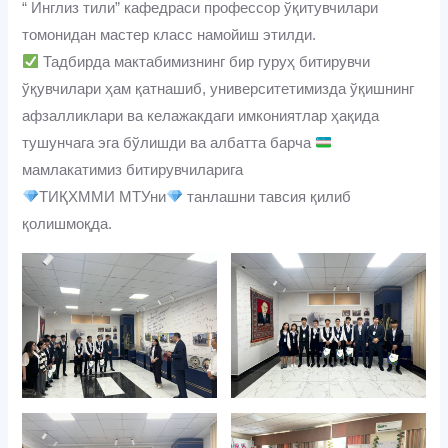
“ Инглиз тили” кафедраси профессор ўқитувчилари
томонидан мастер класс намойиш этилди.
Тадбирда мактабимизнинг бир гуруҳ битирувчи
ўқувчилари ҳам қатнашиб, университетимизда ўқишнинг
афзалликлари ва келажакдаги имкониятлар ҳақида
тушунчага эга бўлишди ва албатта барча
мамлакатимиз битирувчиларига
ТИҚХММИ МТУни
танлашни тавсия қилиб
қолишмоқда.