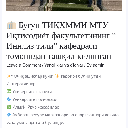
Бугун ТИҚХММИ МТУ
Иқтисодиёт факультетининг “
Иннлиз тили” кафедраси
томонидан ташқил қилинган
Leave a Comment
/
Yangiliklar va e'lonlar
/ By
admin
“ Очиқ эшиклар куни”
тадбири бўлиб ўтди.
Иштирокчилар
Университет тарихи
Университет бинолари
Илмий, ўқув жараёнлар
Ахборот-ресурс марказлари ва спорт заллари ҳақида
маълумотларга эга бўлишди.