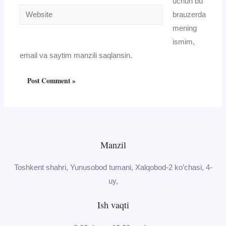
uchun bu
Website
brauzerda
mening
ismim,
email va saytim manzili saqlansin.
Manzil
Toshkent shahri, Yunusobod tumani, Xalqobod-2 ko’chasi, 4-
uy,
Ish vaqti