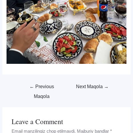
Post
←
Previous
Next Maqola
→
menyusi
Maqola
Leave a Comment
Email manzilingiz chop etilmaydi.
Majburiy bandlar
*