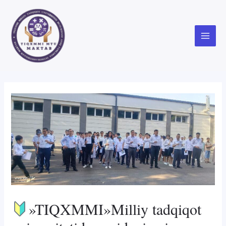
Skip
to
content
Main
Menu
»TIQXMMI»Milliy tadqiqot