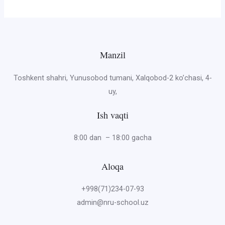
Manzil
Toshkent shahri, Yunusobod tumani, Xalqobod-2 ko’chasi, 4-
uy,
Ish vaqti
8:00 dan – 18:00 gacha
Aloqa
+998(71)234-07-93
admin@nru-school.uz