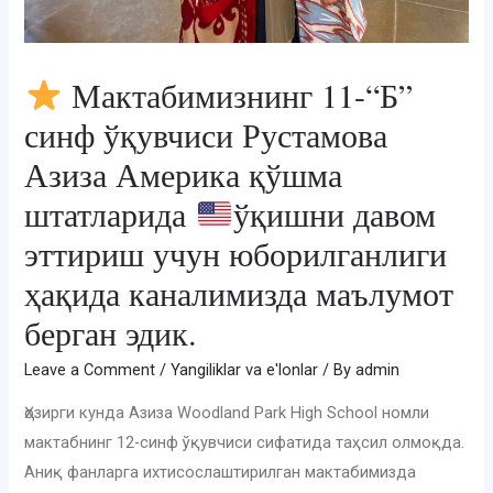
Мактабимизнинг 11-“Б”
синф ўқувчиси Рустамова
Азиза Америка қўшма
штатларида
ўқишни давом
эттириш учун юборилганлиги
ҳақида каналимизда маълумот
берган эдик.
Leave a Comment
/
Yangiliklar va e'lonlar
/ By
admin
Ҳозирги кунда Азиза Woodland Park High School номли
мактабнинг 12-синф ўқувчиси сифатида таҳсил олмоқда.
Аниқ фанларга ихтисослаштирилган мактабимизда