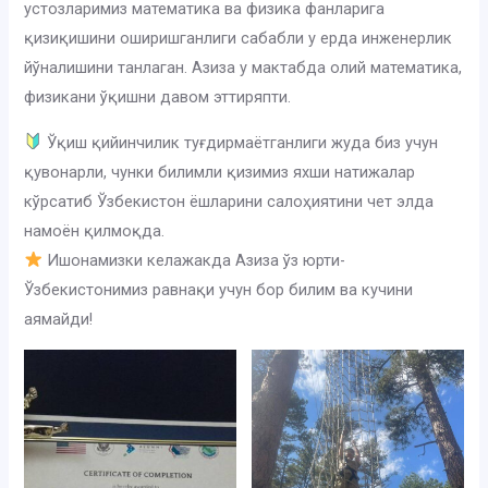
устозларимиз математика ва физика фанларига
қизиқишини оширишганлиги сабабли у ерда инженерлик
йўналишини танлаган. Азиза у мактабда олий математика,
физикани ўқишни давом эттиряпти.
Ўқиш қийинчилик туғдирмаётганлиги жуда биз учун
қувонарли, чунки билимли қизимиз яхши натижалар
кўрсатиб Ўзбекистон ёшларини салоҳиятини чет элда
намоён қилмоқда.
Ишонамизки келажакда Азиза ўз юрти-
Ўзбекистонимиз равнақи учун бор билим ва кучини
аямайди!