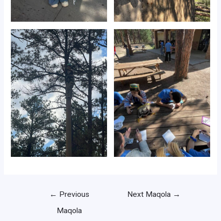
Post
←
Previous
Next Maqola
→
menyusi
Maqola