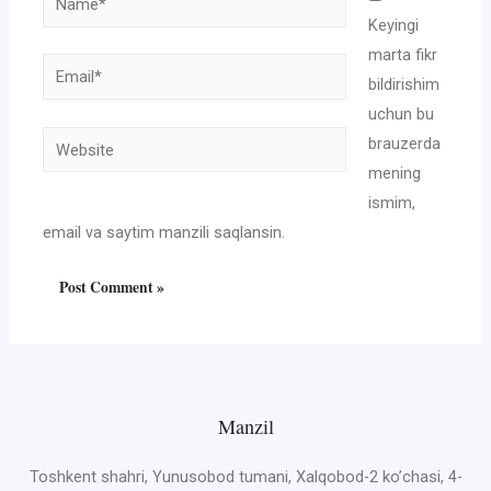
Keyingi
marta fikr
Email*
bildirishim
uchun bu
Website
brauzerda
mening
ismim,
email va saytim manzili saqlansin.
Manzil
Toshkent shahri, Yunusobod tumani, Xalqobod-2 ko’chasi, 4-