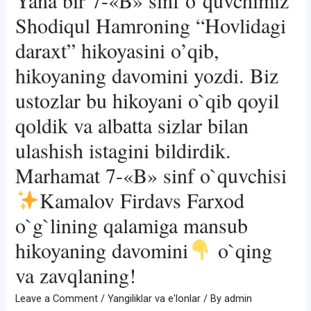
Yana bir 7-«B» sinf o`quvchimiz
Shodiqul Hamroning “Hovlidagi
daraxt” hikoyasini o’qib,
hikoyaning davomini yozdi. Biz
ustozlar bu hikoyani o`qib qoyil
qoldik va albatta sizlar bilan
ulashish istagini bildirdik.
Marhamat 7-«B» sinf o`quvchisi
Kamalov Firdavs Farxod
o`g`lining qalamiga mansub
hikoyaning davomini
o`qing
va zavqlaning!
Leave a Comment
/
Yangiliklar va e'lonlar
/ By
admin