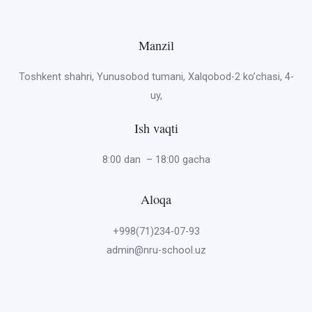
Manzil
Toshkent shahri, Yunusobod tumani, Xalqobod-2 ko’chasi, 4-
uy,
Ish vaqti
8:00 dan – 18:00 gacha
Aloqa
+998(71)234-07-93
admin@nru-school.uz