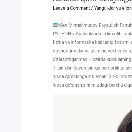
Leave a Comment
/
Yangiliklar va e'lon
Men Mirmahmudov Fayzulloh Farruh o
PYTHON yo‘nalishlarida ta’lim olib, mal
fizika va informatika kabi aniq fanlarn
boshqotirmalar va ularning yechimini t
o‘zlashtirganman. Hozirda kubiklarning
7-sinfdan buyon sinfga sardorlik qilama
hissa qo‘shishga intilaman. Bir-birimizni
hissa qo‘shish,sinfimizdagi barcha o‘q