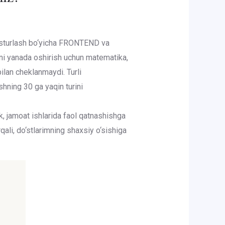
asturlash bo‘yicha FRONTEND va
imni yanada oshirish uchun matematika,
ilan cheklanmaydi. Turli
hning 30 ga yaqin turini
k, jamoat ishlarida faol qatnashishga
rqali, do‘stlarimning shaxsiy o‘sishiga