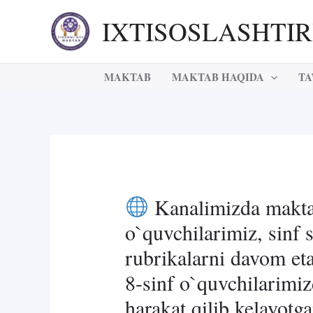
Skip
IXTISOSLASHTI
to
content
MAKTAB
MAKTAB HAQIDA
TA
Kanalimizda makta
o`quvchilarimiz, sinf 
rubrikalarni davom et
8-sinf o`quvchilarimiz
harakat qilib kelayotg