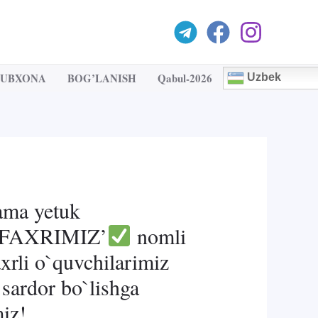
TUBXONA
BOG’LANISH
Qabul-2026
Uzbek
ama yetuk
 FAXRIMIZ’
nomli
xrli o`quvchilarimiz
 sardor bo`lishga
miz!