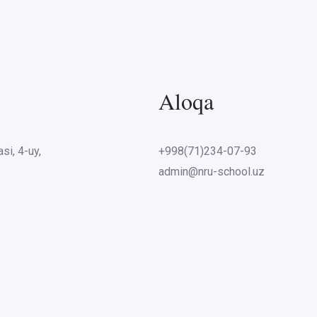
Aloqa
si, 4-uy,
+998(71)234-07-93
admin@nru-school.uz