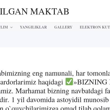
RILGAN MAKTAB
’LIM
YANGILIKLAR
GALLERY
ELEKTRON KU
bimizning eng namunali, har tomonl
sardorlarimiz haqidagi
»BIZNING
amiz. Marhamat bizning navbatdagi fa
dir. 1 yil davomida astoyidil munosib
an o`quvchilarimizga omad tilab qola