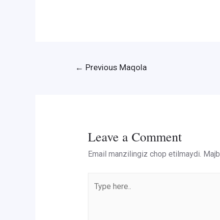
Post
←
Previous Maqola
menyusi
Leave a Comment
Email manzilingiz chop etilmaydi.
Majbu
Type
here..