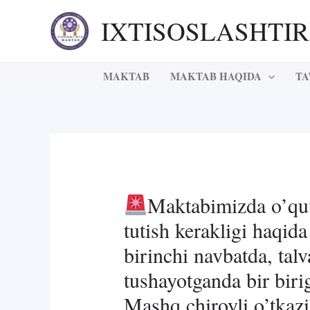
Skip
IXTISOSLASHTI
to
content
MAKTAB
MAKTAB HAQIDA
TA
Maktabimizda o’quv
tutish kerakligi haqi
birinchi navbatda, tal
tushayotganda bir birig
Mashq chiroyli o’tkazil