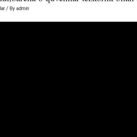
lar
/ By
admin