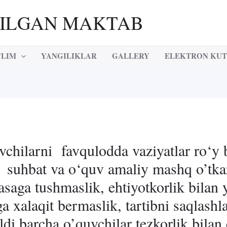
RILGAN MAKTAB
’LIM
YANGILIKLAR
GALLERY
ELEKTRON KU
chilarni favqulodda vaziyatlar ro‘y 
da suhbat va o‘quv amaliy mashq o’tka
vasaga tushmaslik, ehtiyotkorlik bilan
a xalaqit bermaslik, tartibni saqlashlar
di,barcha o’quvchilar tezkorlik bilan 