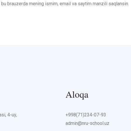
un bu brauzerda mening ismim, email va saytim manzili saqlansin.
Aloqa
si, 4-uy,
+998(71)234-07-93
admin@nru-school.uz