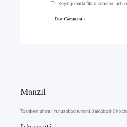
Keyingi marta fikr bildirishim uch
Manzil
Toshkent shahri, Yunusobod tumani, Xalqobod-2 ko’cha
Ish vaqti