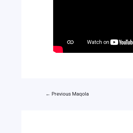
Post
←
Previous Maqola
menyusi