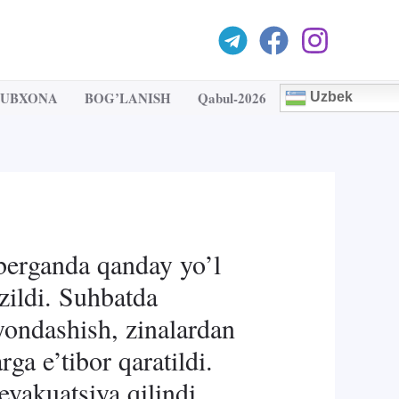
TUBXONA
BOG’LANISH
Qabul-2026
Uzbek
berganda qanday yo’l
zildi. Suhbatda
 yondashish, zinalardan
ga e’tibor qaratildi.
evakuatsiya qilindi.