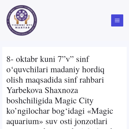
Skip
to
content
Main
Menu
8- oktabr kuni 7”v” sinf
o‘quvchilari madaniy hordiq
olish maqsadida sinf rahbari
Yarbekova Shaxnoza
boshchiligida Magic City
ko’ngilochar bog‘idagi «Magic
aquarium» suv osti jonzotlari