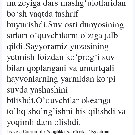
muzeyiga dars mashg‘ulotlaridan
bo‘sh vaqtda tashrif
buyurishdi.Suv osti dunyosining
sirlari o‘quvchilarni o’ziga jalb
qildi.Sayyoramiz yuzasining
yetmish foizdan ko‘prog‘i suv
bilan qoplangani va umurtqali
hayvonlarning yarmidan ko‘pi
suvda yashashini
bilishdi.O’quvchilar okeanga
to’liq sho’ng’ishni his qilishdi va
yoqimli dam olishdi.
Leave a Comment
/
Yangiliklar va e'lonlar
/ By
admin