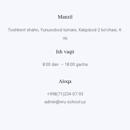
Manzil
Toshkent shahri, Yunusobod tumani, Xalqobod-2 ko’chasi, 4-
uy,
Ish vaqti
8:00 dan – 18:00 gacha
Aloqa
+998(71)234-07-93
admin@nru-school.uz