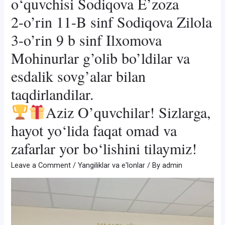
o‘quvchisi Sodiqova E’zoza
2-o’rin 11-B sinf Sodiqova Zilola
3-o’rin 9 b sinf Ilxomova
Mohinurlar g’olib bo’ldilar va
esdalik sovg’alar bilan
taqdirlandilar.
Aziz O’quvchilar! Sizlarga,
hayot yo‘lida faqat omad va
zafarlar yor bo‘lishini tilaymiz!
Leave a Comment
/
Yangiliklar va e'lonlar
/ By
admin