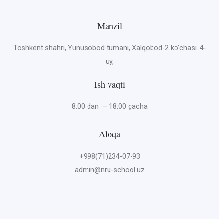
Manzil
Toshkent shahri, Yunusobod tumani, Xalqobod-2 ko’chasi, 4-
uy,
Ish vaqti
8:00 dan – 18:00 gacha
Aloqa
+998(71)234-07-93
admin@nru-school.uz