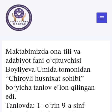
Skip
to
content
Main
Menu
Maktabimizda ona-tili va
adabiyot fani o‘qituvchisi
Boyliyeva Umida tomonidan
“Chiroyli husnixat sohibi”
bo‘yicha tanlov e’lon qilingan
edi.
Tanlovda: 1- o‘rin 9-a sinf