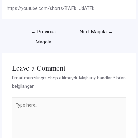
https://youtube.com/shorts/BWFb_JdATFk
Post
←
Previous
Next Maqola
→
menyusi
Maqola
Leave a Comment
Email manzilingiz chop etilmaydi.
Majburiy bandlar
*
bilan
belgilangan
Type
here..