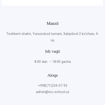
Manzil
Toshkent shahri, Yunusobod tumani, Xalqobod-2 ko’chasi, 4-
uy,
Ish vaqti
8:00 dan – 18:00 gacha
Aloqa
+998(71)234-07-93
admin@nru-school.uz