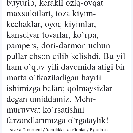
buyurib, kerakli oziq-ovqat
maxsulotlari, toza kiyim-
kechaklar, oyoq kiyimlar,
kanselyar tovarlar, ko`rpa,
pampers, dori-darmon uchun
pullar ehson qilib kelishdi. Bu yil
ham o`quv yili davomida atigi bir
marta o`tkaziladigan hayrli
ishimizga befarq qolmaysizlar
degan umiddamiz. Mehr-
muruvvat ko`rsatishni
farzandlarimizga o`rgataylik!
Leave a Comment
/
Yangiliklar va e'lonlar
/ By
admin