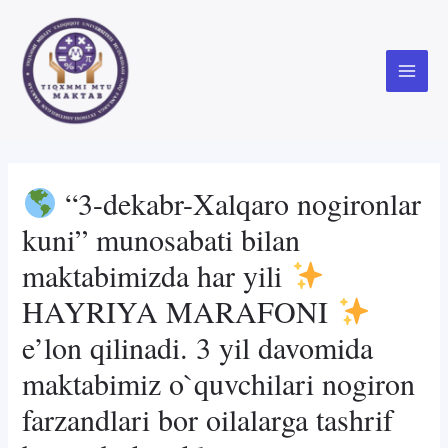
Skip
to
content
Main
Menu
“3-dekabr-Xalqaro nogironlar
kuni” munosabati bilan
maktabimizda har yili
HAYRIYA MARAFONI
e’lon qilinadi. 3 yil davomida
maktabimiz o`quvchilari nogiron
farzandlari bor oilalarga tashrif