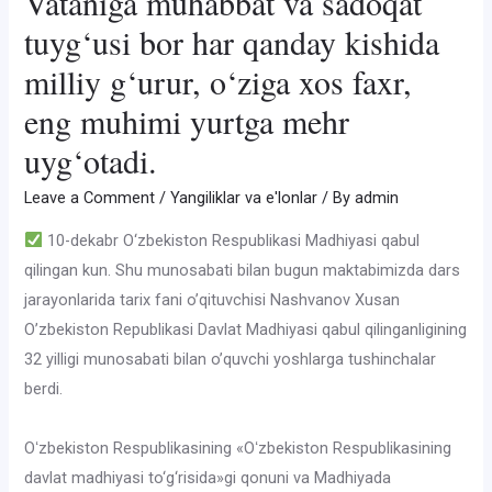
Vataniga muhabbat va sadoqat
tuyg‘usi bor har qanday kishida
milliy g‘urur, o‘ziga xos faxr,
eng muhimi yurtga mehr
uyg‘otadi.
Leave a Comment
/
Yangiliklar va e'lonlar
/ By
admin
10-dekabr O‘zbekiston Respublikasi Madhiyasi qabul
qilingan kun. Shu munosabati bilan bugun maktabimizda dars
jarayonlarida tarix fani o’qituvchisi Nashvanov Xusan
O’zbekiston Republikasi Davlat Madhiyasi qabul qilinganligining
32 yilligi munosabati bilan o’quvchi yoshlarga tushinchalar
berdi.
Oʻzbekiston Respublikasining «Oʻzbekiston Respublikasining
davlat madhiyasi to‘g‘risida»gi qonuni va Madhiyada