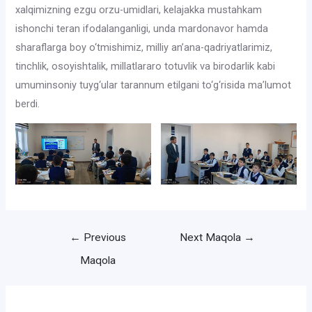
xalqimizning ezgu orzu-umidlari, kelajakka mustahkam
ishonchi teran ifodalanganligi, unda mardonavor hamda
sharaflarga boy o‘tmishimiz, milliy an’ana-qadriyatlarimiz,
tinchlik, osoyishtalik, millatlararo totuvlik va birodarlik kabi
umuminsoniy tuyg‘ular tarannum etilgani to‘g‘risida ma’lumot
berdi.
Post
←
Previous
Next Maqola
→
menyusi
Maqola