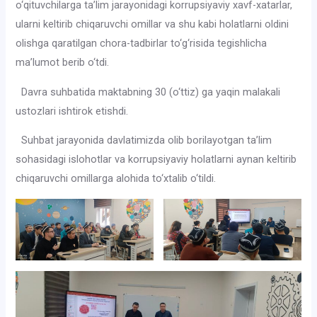
o‘qituvchilarga ta’lim jarayonidagi korrupsiyaviy xavf-xatarlar,
ularni keltirib chiqaruvchi omillar va shu kabi holatlarni oldini
olishga qaratilgan chora-tadbirlar to‘g‘risida tegishlicha
ma’lumot berib o‘tdi.
Davra suhbatida maktabning 30 (o‘ttiz) ga yaqin malakali
ustozlari ishtirok etishdi.
Suhbat jarayonida davlatimizda olib borilayotgan ta’lim
sohasidagi islohotlar va korrupsiyaviy holatlarni aynan keltirib
chiqaruvchi omillarga alohida to‘xtalib o‘tildi.