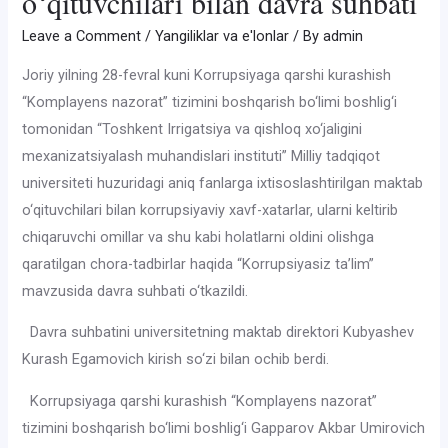
o‘qituvchilari bilan davra suhbati
Leave a Comment
/
Yangiliklar va e'lonlar
/ By
admin
Joriy yilning 28-fevral kuni Korrupsiyaga qarshi kurashish
“Komplayens nazorat” tizimini boshqarish bo‘limi boshlig‘i
tomonidan “Toshkent Irrigatsiya va qishloq xo‘jaligini
mexanizatsiyalash muhandislari instituti” Milliy tadqiqot
universiteti huzuridagi aniq fanlarga ixtisoslashtirilgan maktab
o‘qituvchilari bilan korrupsiyaviy xavf-xatarlar, ularni keltirib
chiqaruvchi omillar va shu kabi holatlarni oldini olishga
qaratilgan chora-tadbirlar haqida “Korrupsiyasiz ta’lim”
mavzusida davra suhbati o‘tkazildi.
Davra suhbatini universitetning maktab direktori Kubyashev
Kurash Egamovich kirish so‘zi bilan ochib berdi.
Korrupsiyaga qarshi kurashish “Komplayens nazorat”
tizimini boshqarish bo‘limi boshlig‘i Gapparov Akbar Umirovich