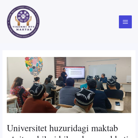
Skip
to
content
Main
Menu
Universitet huzuridagi maktab