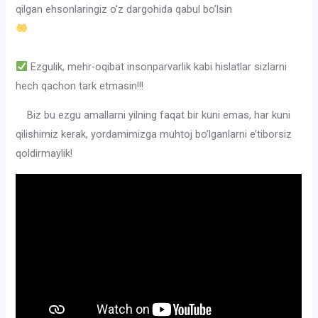
qilgan ehsonlaringiz o’z dargohida qabul bo’lsin
Ezgulik, mehr-oqibat insonparvarlik kabi hislatlar sizlarni
hech qachon tark etmasin!!!
Biz bu ezgu amallarni yilning faqat bir kuni emas, har kuni
qilishimiz kerak, yordamimizga muhtoj bo’lganlarni e’tiborsiz
qoldirmaylik!