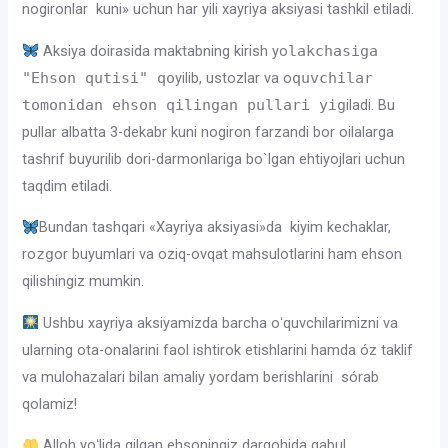
nogironlar kuni» uchun har yili xayriya aksiyasi tashkil etiladi.
Aksiya doirasida maktabning kirish yo
lakchasiga
"Ehson qutisi" qo
yilib, ustozlar va o
quvchilar
tomonidan ehson qilingan pullari yig
iladi. Bu
pullar albatta 3-dekabr kuni nogiron farzandi bor oilalarga
tashrif buyurilib dori-darmonlariga bo`lgan ehtiyojlari uchun
taqdim etiladi.
Bundan tashqari «Xayriya aksiyasi»da kiyim kechaklar,
ro
zg
or buyumlari va oziq-ovqat mahsulotlarini ham ehson
qilishingiz mumkin.
Ushbu xayriya aksiyamizda barcha oʻquvchilarimizni va
ularning ota-onalarini faol ishtirok etishlarini hamda óz taklif
va mulohazalari bilan amaliy yordam berishlarini sórab
qolamiz!
Alloh yoʻlida qilgan ehsoningiz dargohida qabul