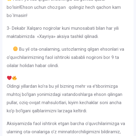
boʻlsin!Ehson uchun cho
zgan qo
lingiz hech qachon kam
bo`lmasin!
3- Dekabr Xalqaro nogirolar kuni munosabati bilan har yili
maktabimizda «Xayriya» aksiya tashkil qilinadi.
Bu yil ota-onalarning, ustozlarning qilgan ehsonlari va
o’quvchilarimizning faol ishtiroki sababli nogironi bor 9 ta
oilalar holidan habar olindi.
Oldingi yillardan ko’ra bu yil bizning mehr va e’tiborimizga
muhtoj bo’lgan yonimizdagi vatandoshlarga ehson qilingan
pullar, oziq-ovqat mahsulotlari, kiyim kechaklar soni ancha
ko’p bo’lgani qalblarimizni larzaga keltirdi.
Aksiyamizda faol ishtirok etgan barcha o’quvchilarimizga va
ularning ota-onalariga o’z minnatdorchiligimizni bildiramiz,