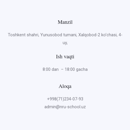
Manzil
Toshkent shahri, Yunusobod tumani, Xalqobod-2 ko’chasi, 4-
uy,
Ish vaqti
8:00 dan – 18:00 gacha
Aloqa
+998(71)234-07-93
admin@nru-school.uz