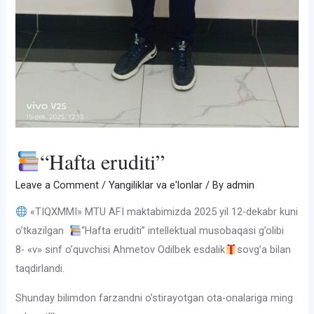
“Hafta eruditi”
Leave a Comment
/
Yangiliklar va e'lonlar
/ By
admin
«TIQXMMI» MTU AFI maktabimizda 2025 yil 12-dekabr kuni
o’tkazilgan
“Hafta eruditi” intellektual musobaqasi g’olibi
8- «v» sinf o’quvchisi Ahmetov Odilbek esdalik
sovg’a bilan
taqdirlandi.
Shunday bilimdon farzandni o’stirayotgan ota-onalariga ming