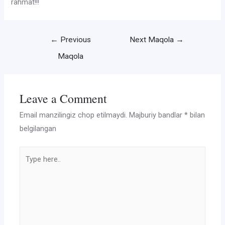
rahmat!!!
Post
←
Previous
Next Maqola
→
menyusi
Maqola
Leave a Comment
Email manzilingiz chop etilmaydi.
Majburiy bandlar
*
bilan
belgilangan
Type
here..