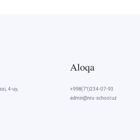
Aloqa
si, 4-uy,
+998(71)234-07-93
admin@nru-school.uz