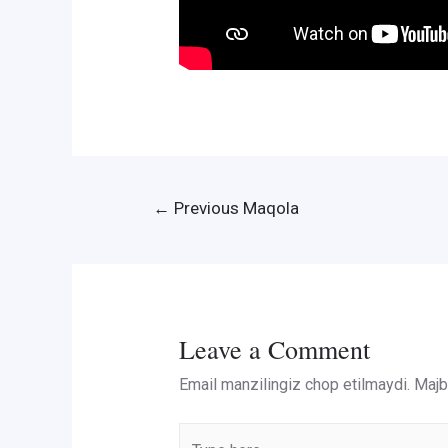
Post
←
Previous Maqola
menyusi
Leave a Comment
Email manzilingiz chop etilmaydi.
Majbu
Type