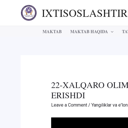
Skip
IXTISOSLASHTI
to
content
MAKTAB
MAKTAB HAQIDA
TA
22-XALQARO OLIM
ERISHDI
Leave a Comment
/
Yangiliklar va e'lon