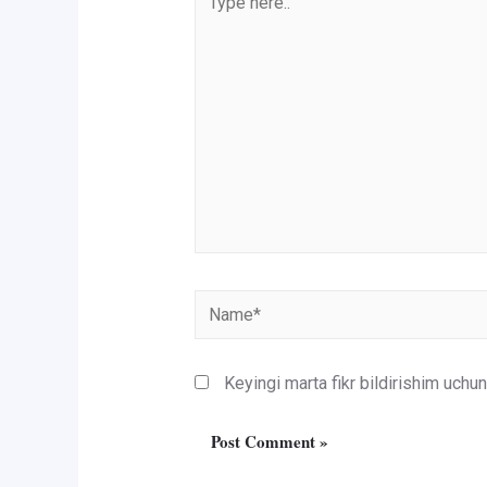
here..
Name*
Keyingi marta fikr bildirishim uch