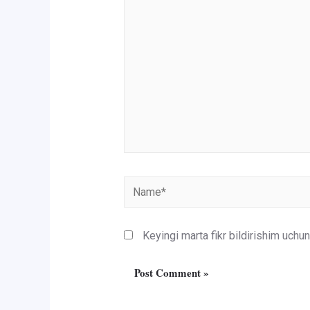
here..
Name*
Keyingi marta fikr bildirishim uch