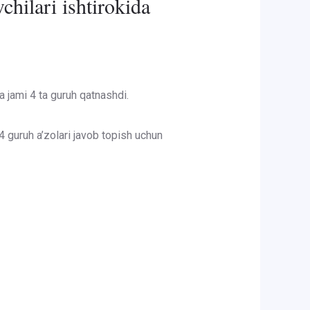
lari ishtirokida
da jami 4 ta guruh qatnashdi.
4 guruh a’zolari javob topish uchun