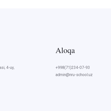
Aloqa
si, 4-uy,
+998(71)234-07-93
admin@nru-school.uz