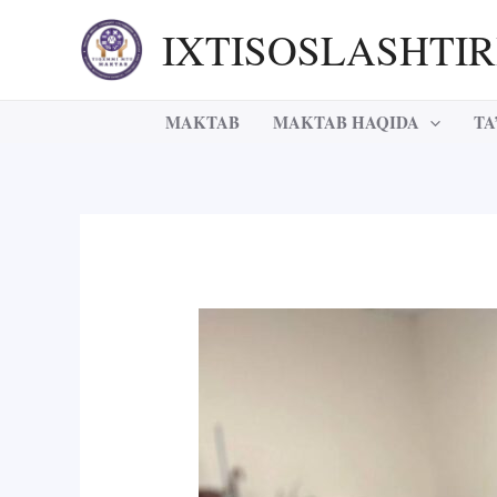
Skip
IXTISOSLASHTI
to
content
MAKTAB
MAKTAB HAQIDA
TA