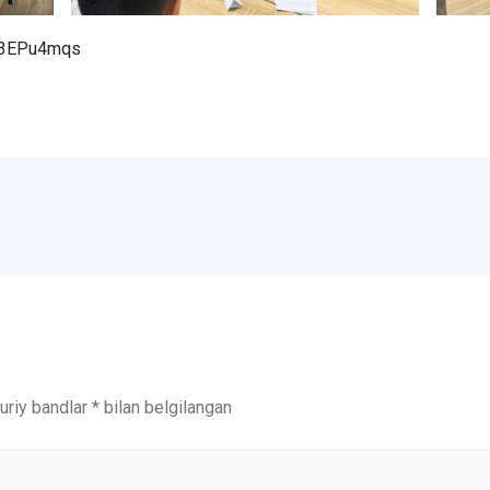
RC3EPu4mqs
riy bandlar
*
bilan belgilangan