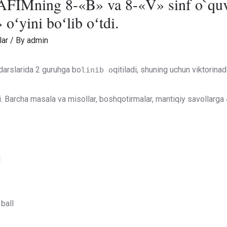
ning 8-«B» va 8-«V» sinf o`quvchi
oʻyini boʻlib oʻtdi.
lar
/ By
admin
darslarida 2 guruhga bo
qitiladi, shuning uchun viktorina
linib o
i. Barcha masala va misollar, boshqotirmalar, mantiqiy savollarga 
l
ball