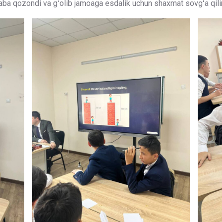
ba qozondi va gʻolib jamoaga esdalik uchun shaxmat sovgʻa qili