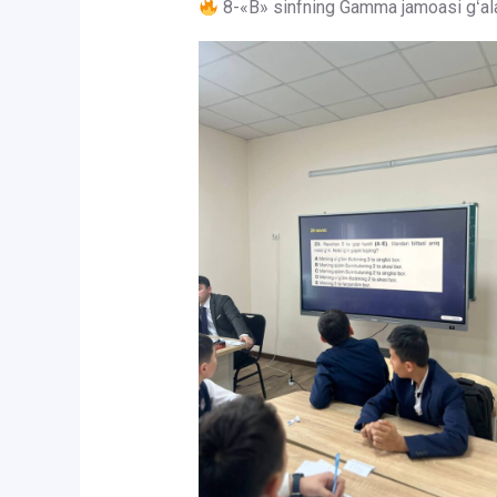
8-«B» sinfning Gamma jamoasi gʻala