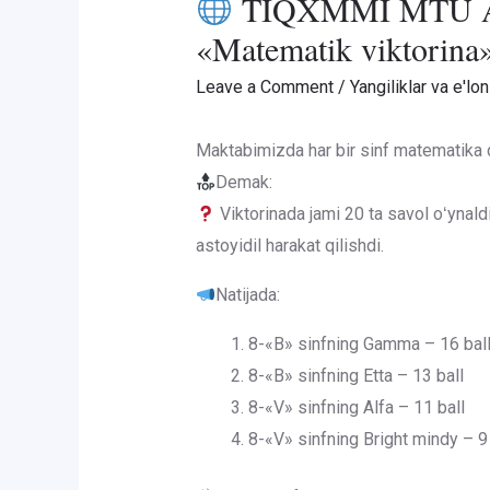
TIQXMMI MTU AFIM
«Matematik viktorina» 
Leave a Comment
/
Yangiliklar va e'lon
Maktabimizda har bir sinf matematika 
Demak:
Viktorinada jami 20 ta savol oʻynald
astoyidil harakat qilishdi.
Natijada:
8-«B» sinfning Gamma – 16 bal
8-«B» sinfning Etta – 13 ball
8-«V» sinfning Alfa – 11 ball
8-«V» sinfning Bright mindy – 9 