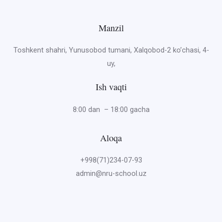
Manzil
Toshkent shahri, Yunusobod tumani, Xalqobod-2 ko’chasi, 4-
uy,
Ish vaqti
8:00 dan – 18:00 gacha
Aloqa
+998(71)234-07-93
admin@nru-school.uz