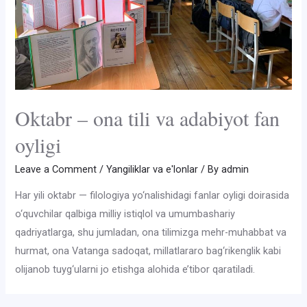
Oktabr – ona tili va adabiyot fan
oyligi
Leave a Comment
/
Yangiliklar va e'lonlar
/ By
admin
Har yili oktabr — filologiya yo‘nalishidagi fanlar oyligi doirasida
o‘quvchilar qalbiga milliy istiqlol va umumbashariy
qadriyatlarga, shu jumladan, ona tilimizga mehr-muhabbat va
hurmat, ona Vatanga sadoqat, millatlararo bag‘rikenglik kabi
olijanob tuyg‘ularni jo etishga alohida e’tibor qaratiladi.