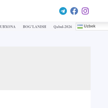
TUBXONA
BOG’LANISH
Qabul-2026
Uzbek