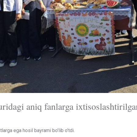
gi aniq fanlarga ixtisoslashtirilga
tlarga ega hosil bayrami bo’lib o’tdi.