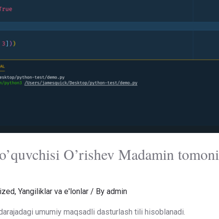
f o’quvchisi O’rishev Madamin tomoni
ized
,
Yangiliklar va e'lonlar
/ By
admin
darajadagi umumiy maqsadli dasturlash tili hisoblanadi.