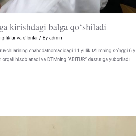
a kirishdagi balga qo‘shiladi
giliklar va e'lonlar
/ By
admin
ruvchilarining shahodatnomasidagi 11 yillik ta’limning so‘nggi 6 y
ar orqali hisoblanadi va DTMning “ABITUR” dasturiga yuboriladi