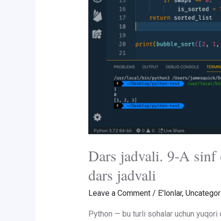
Dars jadvali. 9-A sin
dars jadvali
Leave a Comment
/
E'lonlar
,
Uncategor
Python — bu turli sohalar uchun yuqori 