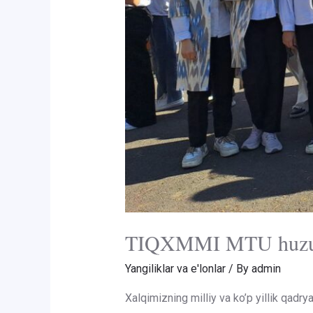
TIQXMMI MTU huzurida
Yangiliklar va e'lonlar
/ By
admin
Xalqimizning milliy va ko’p yillik qadrya