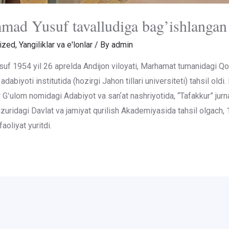
 Yusuf tavalludiga bag’ishlangan ta
ized
,
Yangiliklar va e'lonlar
/ By
admin
f 1954 yil 26 aprelda Andijon viloyati, Marhamat tumanidagi Qo
adabiyoti institutida (hozirgi Jahon tillari universiteti) tahsil old
Gʻulom nomidagi Adabiyot va sanʼat nashriyotida, “Tafakkur” jurn
zuridagi Davlat va jamiyat qurilish Akademiyasida tahsil olgach, 
oliyat yuritdi.