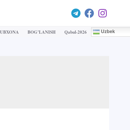
TUBXONA
BOG’LANISH
Qabul-2026
Uzbek