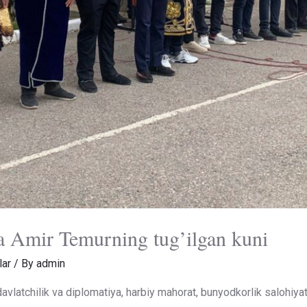
a Amir Temurning tug’ilgan kuni
lar
/ By
admin
vlatchilik va diplomatiya, harbiy mahorat, bunyodkorlik salohiyat