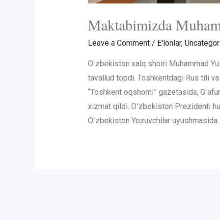
Maktabimizda Muhammad
Leave a Comment
/
E'lonlar
,
Uncategor
Oʻzbekiston xalq shoiri Muhammad Yusu
tavallud topdi. Toshkentdagi Rus tili va 
“Toshkent oqshomi” gazetasida, Gʻafur 
xizmat qildi. Oʻzbekiston Prezidenti hu
Oʻzbekiston Yozuvchilar uyushmasida fa