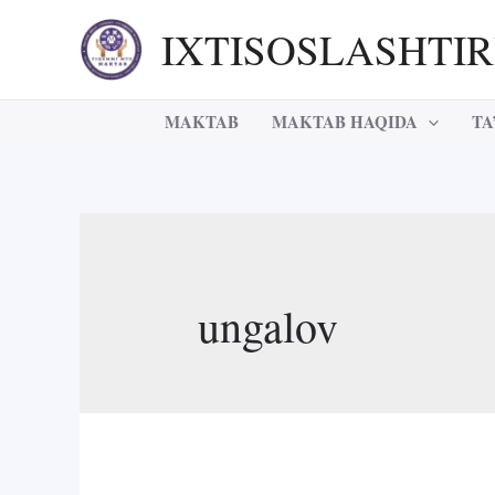
Skip
IXTISOSLASHTI
to
content
MAKTAB
MAKTAB HAQIDA
TA
ungalov