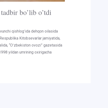
dbir bo’lib o’tdi
vunchi qishlogʻida dehqon oilasida
i. Respublika Kitobsevarlar jamiyatida,
alida, “Oʻzbekiston ovozi” gazetasida
1998 yildan umrining oxirigacha