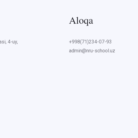
Aloqa
si, 4-uy,
+998(71)234-07-93
admin@nru-school.uz