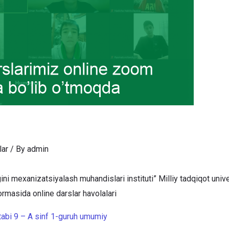
lar
/ By
admin
gini mexanizatsiyalash muhandislari instituti” Milliy tadqiqot univ
rmasida online darslar havolalari
abi 9 – A sinf 1-guruh umumi
y