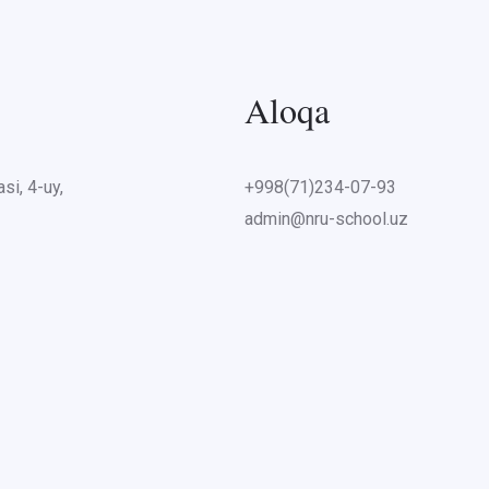
Aloqa
si, 4-uy,
+998(71)234-07-93
admin@nru-school.uz