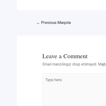
Post
←
Previous Maqola
menyusi
Leave a Comment
Email manzilingiz chop etilmaydi.
Majbu
Type
here..