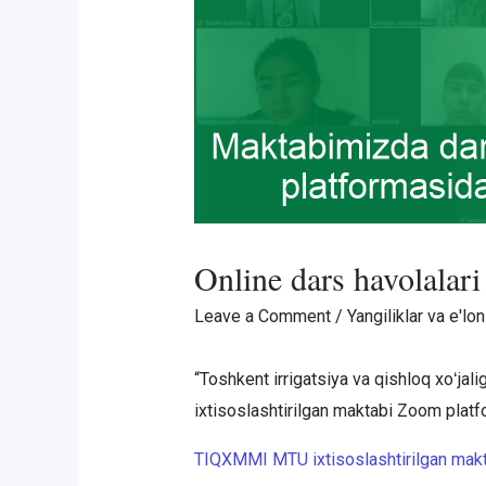
Online dars havolalari
Leave a Comment
/
Yangiliklar va e'lon
“Toshkent irrigatsiya va qishloq xoʻjali
ixtisoslashtirilgan maktabi Zoom platfo
TIQXMMI MTU ixtisoslashtirilgan makt