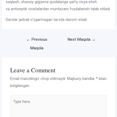
saqlash, shaxsiy gigiyena qoidalariga qat’iy rioya etish
va antiseptik vositalardan muntazam foydalanish talab etiladi.
Darslar jadvali o’zgarmagan tarzda davom etadi.
Post
←
Previous
Next Maqola
→
menyusi
Maqola
Leave a Comment
Email manzilingiz chop etilmaydi.
Majburiy bandlar
*
bilan
belgilangan
Type
here..