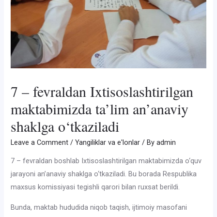
7 – fevraldan Ixtisoslashtirilgan
maktabimizda ta’lim an’anaviy
shaklga o‘tkaziladi
Leave a Comment
/
Yangiliklar va e'lonlar
/ By
admin
7 – fevraldan boshlab Ixtisoslashtirilgan maktabimizda o‘quv
jarayoni an’anaviy shaklga o‘tkaziladi. Bu borada Respublika
maxsus komissiyasi tegishli qarori bilan ruxsat berildi.
Bunda, maktab hududida niqob taqish, ijtimoiy masofani