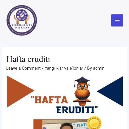
Skip
to
content
Main
Menu
Hafta eruditi
Leave a Comment
/
Yangiliklar va e'lonlar
/ By
admin