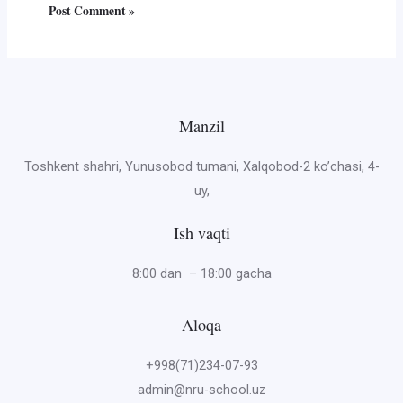
Manzil
Toshkent shahri, Yunusobod tumani, Xalqobod-2 ko’chasi, 4-
uy,
Ish vaqti
8:00 dan – 18:00 gacha
Aloqa
+998(71)234-07-93
admin@nru-school.uz