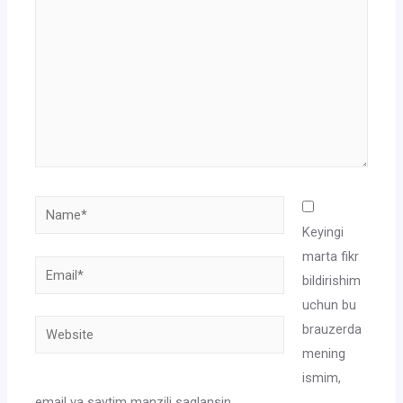
Name*
Keyingi
marta fikr
Email*
bildirishim
uchun bu
Website
brauzerda
mening
ismim,
email va saytim manzili saqlansin.