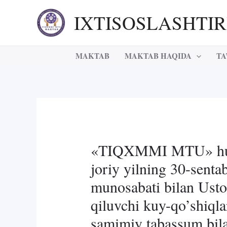
Skip
IXTISOSLASHTI
to
content
MAKTAB
MAKTAB HAQIDA
TA
«TIQXMMI MTU» huzuri
joriy yilning 30-sent
munosabati bilan Ustoz
qiluvchi kuy-qo’shiqla
samimiy tabassum bila