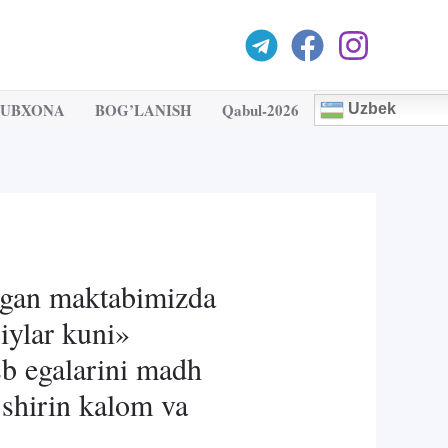
TUBXONA
BOG’LANISH
Qabul-2026
Uzbek
lgan maktabimizda
iylar kuni»
sb egalarini madh
 shirin kalom va