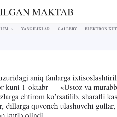
RILGAN MAKTAB
’LIM
YANGILIKLAR
GALLERY
ELEKTRON KU
dagi aniq fanlarga ixtisoslashtiri
abr kuni 1-oktabr — «Ustoz va murabb
larga ehtirom ko’rsatilib, sharafli ka
r, dillarga quvonch ulashuvchi gullar,
n kutib olindi