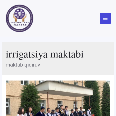
Skip
to
content
Main
Menu
irrigatsiya maktabi
maktab qidiruvi