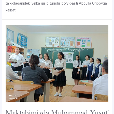
taʼkidlaganidek, yelka qisib turishi, boʻy-basti Abdulla Oripovga
kelbat
Maktabimizda Muhammad Yusuf