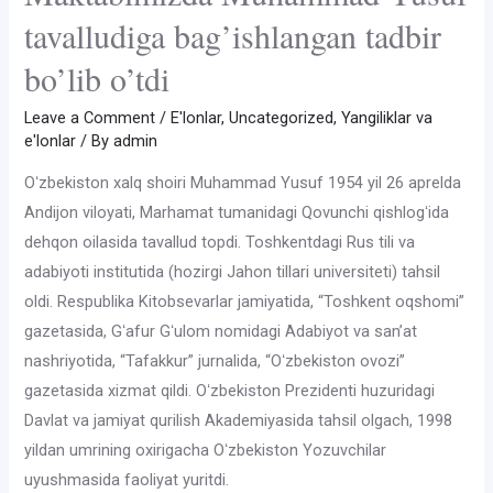
tavalludiga bag’ishlangan tadbir
bo’lib o’tdi
Leave a Comment
/
E'lonlar
,
Uncategorized
,
Yangiliklar va
e'lonlar
/ By
admin
Oʻzbekiston xalq shoiri Muhammad Yusuf 1954 yil 26 aprelda
Andijon viloyati, Marhamat tumanidagi Qovunchi qishlogʻida
dehqon oilasida tavallud topdi. Toshkentdagi Rus tili va
adabiyoti institutida (hozirgi Jahon tillari universiteti) tahsil
oldi. Respublika Kitobsevarlar jamiyatida, “Toshkent oqshomi”
gazetasida, Gʻafur Gʻulom nomidagi Adabiyot va sanʼat
nashriyotida, “Tafakkur” jurnalida, “Oʻzbekiston ovozi”
gazetasida xizmat qildi. Oʻzbekiston Prezidenti huzuridagi
Davlat va jamiyat qurilish Akademiyasida tahsil olgach, 1998
yildan umrining oxirigacha Oʻzbekiston Yozuvchilar
uyushmasida faoliyat yuritdi.