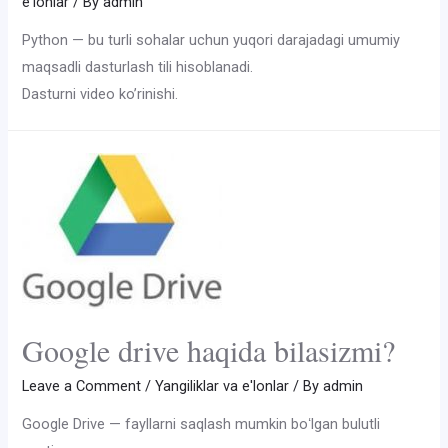
e'lonlar
/ By
admin
Python — bu turli sohalar uchun yuqori darajadagi umumiy
maqsadli dasturlash tili hisoblanadi.
Dasturni video ko’rinishi.
Google drive haqida bilasizmi?
Leave a Comment
/
Yangiliklar va e'lonlar
/ By
admin
Google Drive — fayllarni saqlash mumkin boʻlgan bulutli